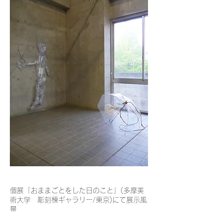
個展「おままごとをした日のこと」(多摩美
術大学 彫刻棟ギャラリー/東京)にて展示風
景​