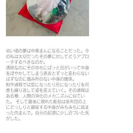
幼い頃の夢は中華まんになることだった。今
の私は大切だったその夢に対してどうアプロ
ーチするべきなのか。
透明なのにその存在にぱっと目がいって中身
をぼやかしてしまう表皮とずっと変わらない
はずなのに掴み所のない中身の関係。
制作過程では型になったり形になったりを何
度も繰り返して姿を変えていく。その過程は
ある種、人間の消化のメカニズムに似てい
た。 そして最後に現れた彫刻は座布団の上
にどっしりと鎮座する中身がみちみちに詰ま
った肉まんで。自分の起源に少し近づいた気
がした。​