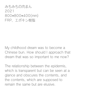
みちみちの肉まん
2021
800×800×400(mm)
FRP、エポキシ樹脂
My childhood dream was to become a
Chinese bun. How should I approach that
dream that was so important to me now?
The relationship between the epidermis,
which is transparent but can be seen at a
glance and obscures the contents, and
the contents, which are supposed to
remain the same but are elusive.
During the production process, the piece
changes shape and form over and over
again. In a way, this process is similar to
the mechanism of human digestion.
The