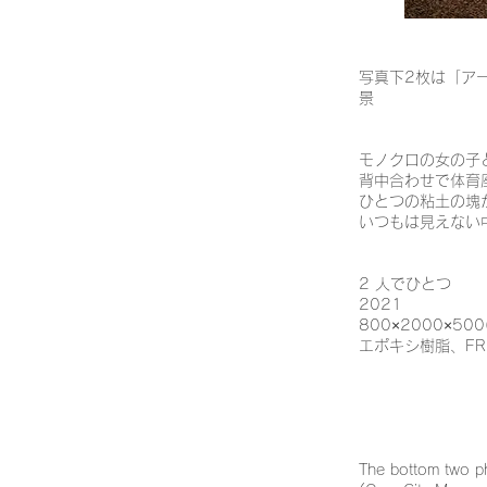
写真下2枚は「アート
景
モノクロの女の子
背中合わせで体育
ひとつの粘土の塊
いつもは見えない
2 人でひとつ
2021
800×2000×500
エポキシ樹脂、FR
The bottom two ph