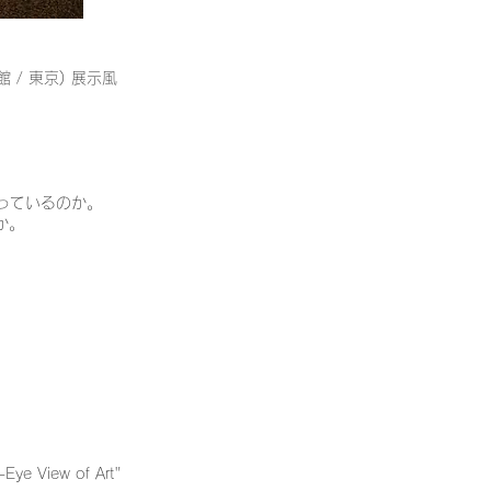
 / 東京) 展示風
っているのか。
か。
-Eye View of Art"