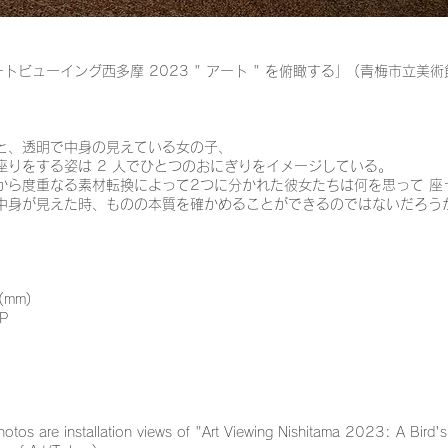
ビューイング西多摩 2023 " アート " を俯瞰する」 (青梅市立美術館
と、透明で中身の見えている女の子、
座りをする姿は 2 人でひとつのおにぎりをイメージしている。
から度重なる素材転換によって2つに分かれた彼女たちは何を思って 座
中身が見えた時、ものの本質を確かめることができるのではないだろう
(mm)
P
otos are installation views of "Art Viewing Nishitama 2023: A Bird's